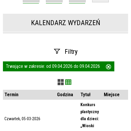
KALENDARZ WYDARZEŃ
Filtry
Trwające w zakresie:
od 09.04.2026 do 09.04.2026
Usuń
Szukana fraza
ten
filtr
Kategoria
Termin
Godzina
Tytuł
Miejsce
Konkurs
plastyczny
Trwające w zakresie
Czwartek, 05-03-2026
dla dzieci:
„Wioski
—