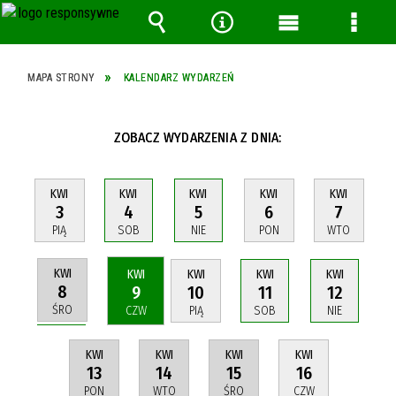
Wyszukiwarka
Narzędzia
Menu
Menu
główne
szcze
MAPA STRONY
KALENDARZ WYDARZEŃ
ZOBACZ WYDARZENIA Z DNIA:
KWI
KWI
KWI
KWI
KWI
3
4
5
6
7
PIĄ
SOB
NIE
PON
WTO
KWI
KWI
KWI
KWI
KWI
8
9
10
11
12
ŚRO
CZW
PIĄ
SOB
NIE
KWI
KWI
KWI
KWI
13
14
15
16
PON
WTO
ŚRO
CZW