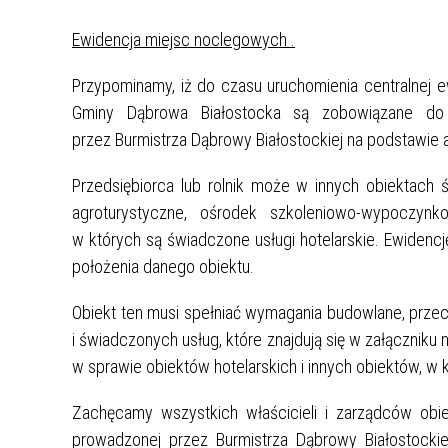
Ewidencja miejsc noclegowych .
GU I
ULIKA
Przypominamy, iż do czasu uruchomienia centralnej e
Gminy Dąbrowa Białostocka są zobowiązane do 
przez Burmistrza Dąbrowy Białostockiej na podstawie 
BOWYCH
KI ŁAD
Przedsiębiorca lub rolnik może w innych obiektach ś
agroturystyczne, ośrodek szkoleniowo-wypoczyn
ZKI
w których są świadczone usługi hotelarskie. Ewidencj
położenia danego obiektu.
NU
O
Obiekt ten musi spełniać wymagania budowlane, prze
i świadczonych usług, które znajdują się w załączniku 
WANA
w sprawie obiektów hotelarskich i innych obiektów, w kt
WEJ.
Zachęcamy wszystkich właścicieli i zarządców obie
prowadzonej przez Burmistrza Dąbrowy Białostocki