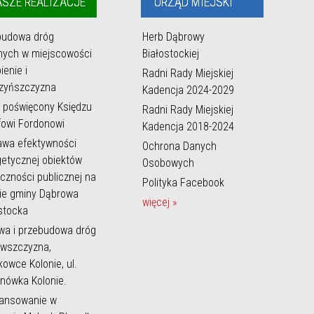
SZE REALIZACJE
URZĄD MIEJSKI
budowa dróg
Herb Dąbrowy
nych w miejscowości
Białostockiej
ienie i
Radni Rady Miejskiej
zyńszczyzna
Kadencja 2024-2029
 poświęcony Księdzu
Radni Rady Miejskiej
owi Fordonowi
Kadencja 2018-2024
awa efektywności
Ochrona Danych
etycznej obiektów
Osobowych
czności publicznej na
Polityka Facebook
ie gminy Dąbrowa
więcej »
stocka
wa i przebudowa dróg
ewszczyzna,
owce Kolonie, ul.
nówka Kolonie.
nansowanie w