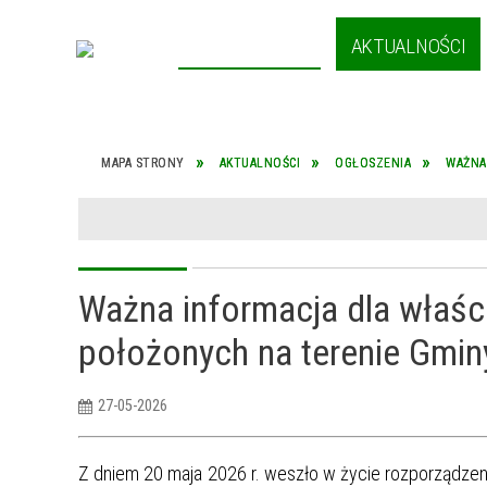
STRONA GŁÓWNA
AKTUALNOŚCI
YCH W
NASZA GMINA
I
MAPA STRONY
AKTUALNOŚCI
OGŁOSZENIA
WAŻNA
ZU
Ważna informacja dla właśc
J NA
położonych na terenie Gmin
27-05-2026
ÓG
OWCE
KOLONIE.
Z dniem 20 maja 2026 r. weszło w życie rozporządzen