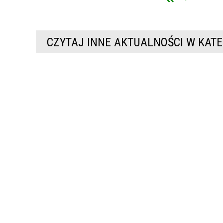
DARKI
WEJ SP.
OCKIEJ
CZYTAJ INNE AKTUALNOŚCI W KATE
OŚCI
RTOWEJ
J
PADÓW W
ZACJI
WEJ W
ZO-
 I DO