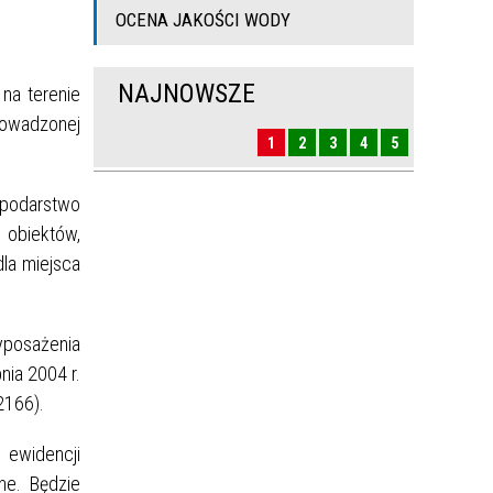
OCENA JAKOŚCI WODY
NAJNOWSZE
na terenie
owadzonej
1
2
3
4
5
spodarstwo
obiektów,
dla miejsca
yposażenia
nia 2004 r.
2166).
 ewidencji
ne. Będzie