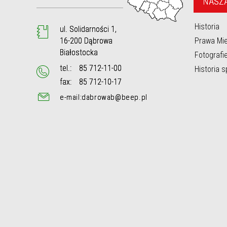
NASZ
OCKA
 DROGI
Historia
ul. Solidarności 1,
ŻONEJ
16-200 Dąbrowa
Prawa Mie
, GMINA
Białostocka
Fotografi
tel.:
85 712-11-00
Historia 
S
fax:
85 712-10-17
e-mail:dabrowab@beep.pl
BROWIE
NACH ZE
EJ WE