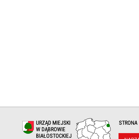
STOKU
ZACJI
WEJ W
ĄBROWIE
RZYŻY W
Ł W
LINIE
URZĄD MIEJSKI
STRONA
J NR
W DĄBROWIE
NY
BIAŁOSTOCKIEJ