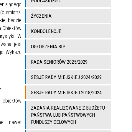
PODLASKIEGO
ieniającego
burmistrz,
ŻYCZENIA
kie, będzie
h Obiektów
KONDOLENCJE
rystyki. W
wana jest
OGŁOSZENIA BIP
ego Wykazu
RADA SENIORÓW 2025/2029
SESJE RADY MIEJSKIEJ 2024/2029
;
SESJE RADY MIEJSKIEJ 2018/2024
y obiektów
ZADANIA REALIZOWANE Z BUDŻETU
PAŃSTWA LUB PAŃSTWOWYCH
jne – nawet
FUNDUSZY CELOWYCH