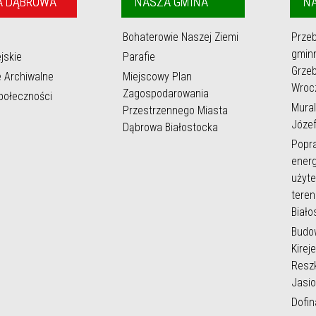
A DĄBROWA
NASZA GMINA
NA
Bohaterowie Naszej Ziemi
Prze
gmin
jskie
Parafie
Grzeb
e Archiwalne
Miejscowy Plan
Wroc
Zagospodarowania
społeczności
Mural
Przestrzennego Miasta
Józef
Dąbrowa Białostocka
Popr
energ
użyte
teren
Biało
Budo
Kirej
Reszk
Jasio
Dofi