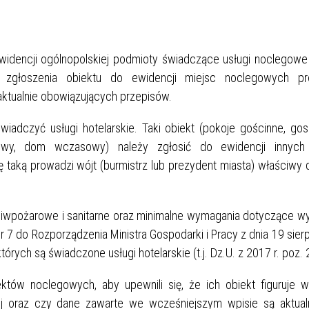
widencji ogólnopolskiej podmioty świadczące usługi noclegowe 
zgłoszenia obiektu do ewidencji miejsc noclegowych pr
aktualnie obowiązujących przepisów.
wiadczyć usługi hotelarskie. Taki obiekt (pokoje gościnne, go
kowy, dom wczasowy) należy zgłosić do ewidencji innych 
ę taką prowadzi wójt (burmistrz lub prezydent miasta) właściwy 
ciwpożarowe i sanitarne oraz minimalne wymagania dotyczące w
nr 7 do Rozporządzenia Ministra Gospodarki i Pracy z dnia 19 sierp
órych są świadczone usługi hotelarskie (t.j. Dz.U. z 2017 r. poz. 
któw noclegowych, aby upewnili się, że ich obiekt figuruje w
ej oraz czy dane zawarte we wcześniejszym wpisie są aktual