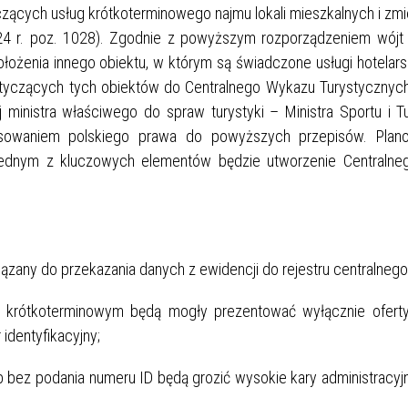
czących usług krótkoterminowego najmu lokali mieszkalnych i zm
24 r. poz. 1028). Zgodnie z powyższym rozporządzeniem wójt (
łożenia innego obiektu, w którym są świadczone usługi hotelars
yczących tych obiektów do Centralnego Wykazu Turystycznyc
ministra właściwego do spraw turystyki – Ministra Sportu i Tu
sowaniem polskiego prawa do powyższych przepisów. Plano
j jednym z kluczowych elementów będzie utworzenie Centraln
iązany do przekazania danych z ewidencji do rejestru centralnego
e krótkoterminowym będą mogły prezentować wyłącznie ofert
identyfikacyjny;
b bez podania numeru ID będą grozić wysokie kary administracy