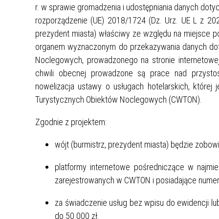
r. w sprawie gromadzenia i udostępniania danych doty
RAMIE
rozporządzenie (UE) 2018/1724 (Dz. Urz. UE L z 20
ZKOLA W
prezydent miasta) właściwy ze względu na miejsce po
organem wyznaczonym do przekazywania danych dot
 ORAZ
Noclegowych, prowadzonego na stronie internetowej 
chwili obecnej prowadzone są prace nad przysto
nowelizacja ustawy o usługach hotelarskich, które
NEGO
Turystycznych Obiektów Noclegowych (CWTON).
Zgodnie z projektem:
wójt (burmistrz, prezydent miasta) będzie zobow
SZY
platformy internetowe pośredniczące w najmi
zarejestrowanych w CWTON i posiadające numer 
KI DLA
za świadczenie usług bez wpisu do ewidencji lu
do 50 000 zł.