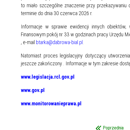
to miało szczególne znaczenie przy przekazywaniu d
 PRZEZ
terminie do dnia 30 czerwca 2026 r.
TOCKIE.
ONANIE
Informacje w sprawie ewidencji innych obiektów, 
RENIE
Finansowym pokój nr 33 w godzinach pracy Urzędu Mie
OCKA
, e-mail
btarka@dabrowa-bial.pl
.
Y
Natomiast proces legislacyjny dotyczący utworzen
NY
jeszcze zakończony . Informacje w tym zakresie dostę
www.legislacja.rcl.gov.pl
www.gov.pl
BROWIE
TOKU I
www.monitorowanieprawa.pl
RESIE
Poprzednia