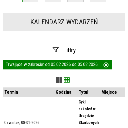
KALENDARZ WYDARZEŃ
Filtry
Trwające w zakresie:
od 05.02.2026 do 05.02.2026
Usuń
Szukana fraza
ten
filtr
Kategoria
Termin
Godzina
Tytuł
Miejsce
Cykl
szkoleń w
Trwające w zakresie
Urzędzie
Czwartek, 08-01-2026
Skarbowych
—