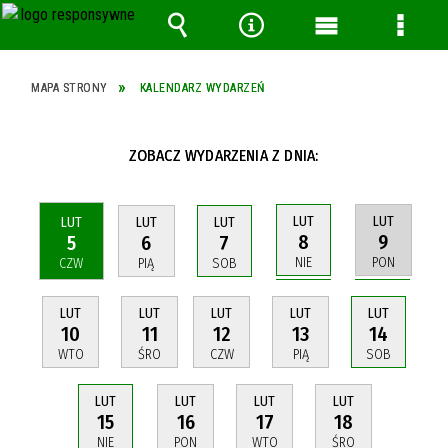
Wyszukiwarka
Narzędzia
Menu
Menu
główne
szcze
MAPA STRONY
KALENDARZ WYDARZEŃ
ZOBACZ WYDARZENIA Z DNIA:
LUT
LUT
LUT
LUT
LUT
8
9
5
6
7
NIE
PON
CZW
PIĄ
SOB
LUT
LUT
LUT
LUT
LUT
10
11
12
13
14
WTO
ŚRO
CZW
PIĄ
SOB
LUT
LUT
LUT
LUT
15
16
17
18
NIE
PON
WTO
ŚRO