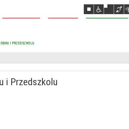
NASZA DĄBROWA
NASZA GMINA
NASZE REALIZACJE
ŁOBKU I PRZEDSZKOLU
Dąbrowa Białostocka
u i Przedszkolu