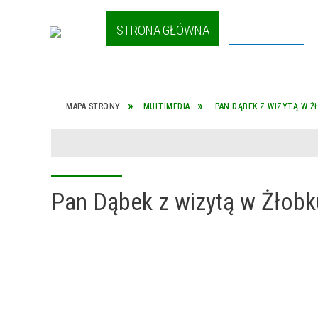
STRONA GŁÓWNA
AKTUALNOŚCI
YCH W
NASZA GMINA
I
MAPA STRONY
MULTIMEDIA
PAN DĄBEK Z WIZYTĄ W Ż
ZU
Pan Dąbek z wizytą w Żłobk
J NA
ÓG
OWCE
KOLONIE.