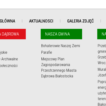
 GŁÓWNA
AKTUALNOSCI
GALERIA ZDJĘĆ
A DĄBROWA
NASZA GMINA
NA
Bohaterowie Naszej Ziemi
Prze
gmin
jskie
Parafie
Grzeb
e Archiwalne
Miejscowy Plan
Wroc
Zagospodarowania
społeczności
Mural
Przestrzennego Miasta
Józef
Dąbrowa Białostocka
Popr
energ
użyte
teren
Biało