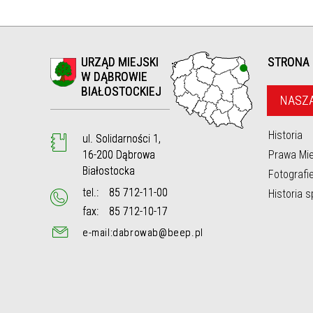
STOKU
ZACJI
WEJ W
URZĄD MIEJSKI
STRONA
W DĄBROWIE
ĄBROWIE
BIAŁOSTOCKIEJ
NASZ
RZYŻY W
Historia
ul. Solidarności 1,
16-200 Dąbrowa
Prawa Mie
Białostocka
Fotografi
tel.:
85 712-11-00
Historia 
fax:
85 712-10-17
e-mail:dabrowab@beep.pl
Ł W
LINIE
J NR
NY