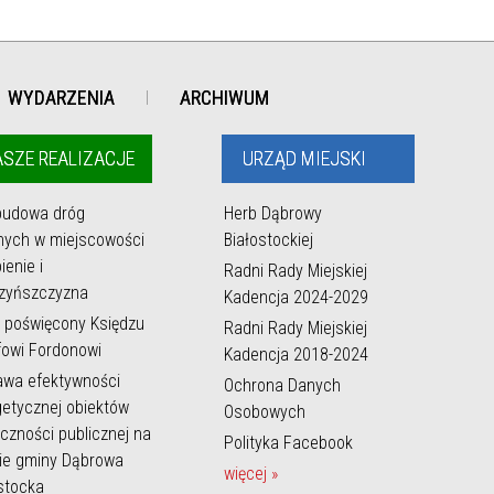
WYDARZENIA
ARCHIWUM
SZE REALIZACJE
URZĄD MIEJSKI
budowa dróg
Herb Dąbrowy
nych w miejscowości
Białostockiej
ienie i
Radni Rady Miejskiej
zyńszczyzna
Kadencja 2024-2029
 poświęcony Księdzu
Radni Rady Miejskiej
owi Fordonowi
Kadencja 2018-2024
awa efektywności
Ochrona Danych
etycznej obiektów
Osobowych
czności publicznej na
Polityka Facebook
ie gminy Dąbrowa
więcej »
stocka