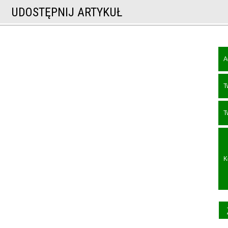
UDOSTĘPNIJ ARTYKUŁ
A
T
T
K