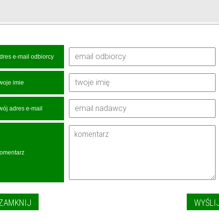
dres e-mail odbiorcy
woje imie
wój adres e-mail
omentarz