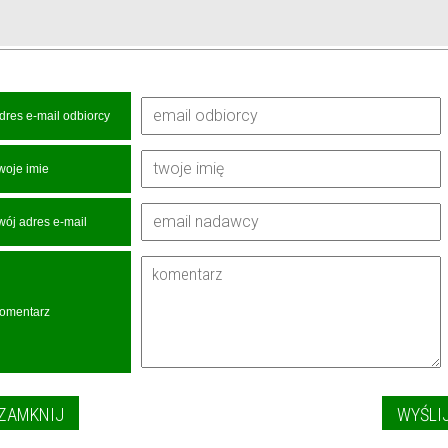
dres e-mail odbiorcy
woje imie
wój adres e-mail
omentarz