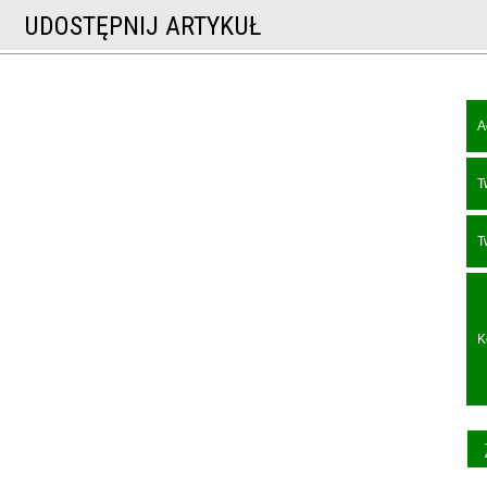
UDOSTĘPNIJ ARTYKUŁ
A
T
T
K